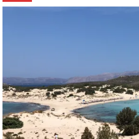
perfekte
Vanlife-
Foto
aufs
Meer“