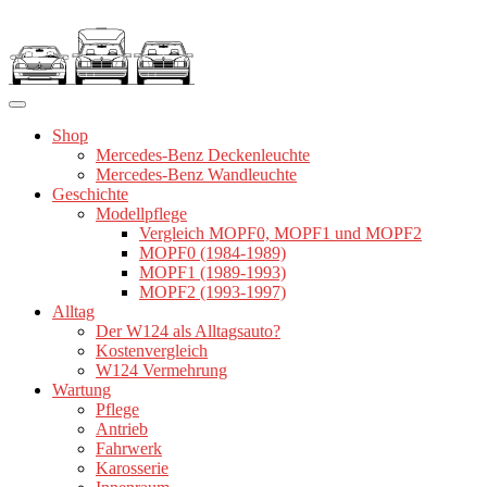
Zum
Inhalt
springen
Shop
Mercedes-Benz Deckenleuchte
Mercedes-Benz Wandleuchte
Geschichte
Modellpflege
Vergleich MOPF0, MOPF1 und MOPF2
MOPF0 (1984-1989)
MOPF1 (1989-1993)
MOPF2 (1993-1997)
Alltag
Der W124 als Alltagsauto?
Kostenvergleich
W124 Vermehrung
Wartung
Pflege
Antrieb
Fahrwerk
Karosserie