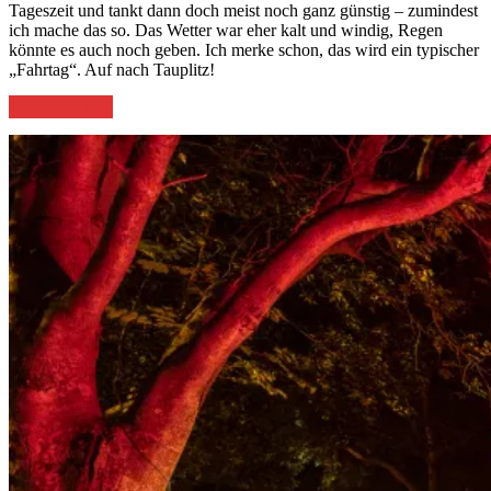
Tageszeit und tankt dann doch meist noch ganz günstig – zumindest
ich mache das so. Das Wetter war eher kalt und windig, Regen
könnte es auch noch geben. Ich merke schon, das wird ein typischer
„Fahrtag“. Auf nach Tauplitz!
„Von
weiterlesen
→
Enkirch
nach
Tauplitz“