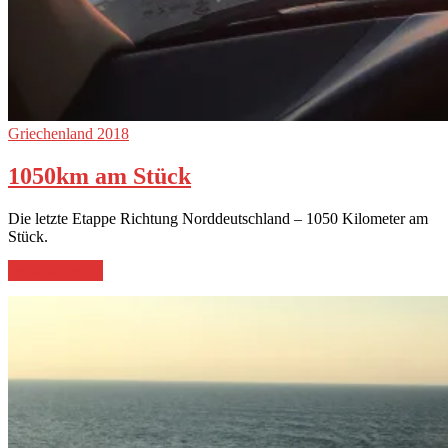
Griechenland 2018
1050km am Stück
Die letzte Etappe Richtung Norddeutschland – 1050 Kilometer am
Stück.
„1050km
weiterlesen
→
am
Stück“