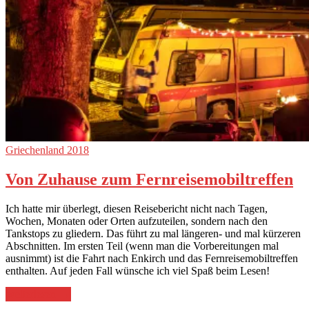
Griechenland 2018
Von Zuhause zum Fernreisemobiltreffen
Ich hatte mir überlegt, diesen Reisebericht nicht nach Tagen,
Wochen, Monaten oder Orten aufzuteilen, sondern nach den
Tankstops zu gliedern. Das führt zu mal längeren- und mal kürzeren
Abschnitten. Im ersten Teil (wenn man die Vorbereitungen mal
ausnimmt) ist die Fahrt nach Enkirch und das Fernreisemobiltreffen
enthalten. Auf jeden Fall wünsche ich viel Spaß beim Lesen!
„Von
weiterlesen
→
Zuhause