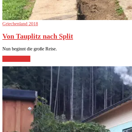
Griechenland 2018
Von Tauplitz nach Split
Nun beginnt die große Reise.
„Von
weiterlesen
→
Tauplitz
nach
Split“