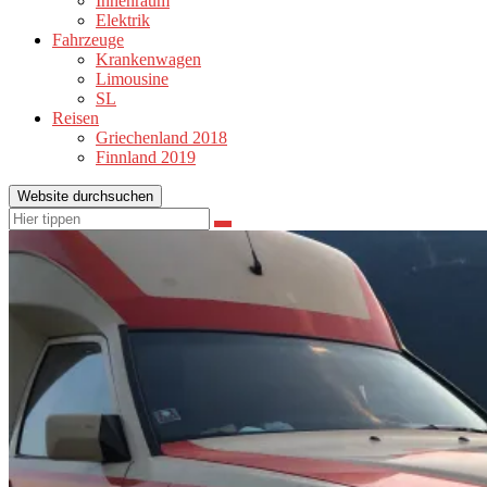
Innenraum
Elektrik
Fahrzeuge
Krankenwagen
Limousine
SL
Reisen
Griechenland 2018
Finnland 2019
Website durchsuchen
Suchen
Suchen
nach: