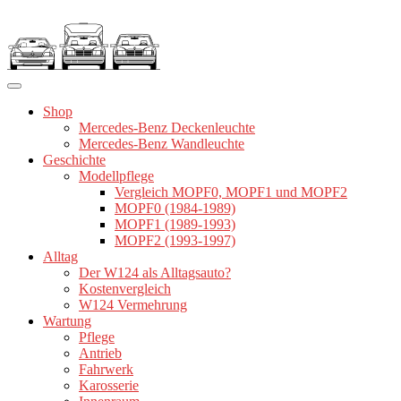
Zum
Inhalt
springen
Shop
Mercedes-Benz Deckenleuchte
Mercedes-Benz Wandleuchte
Geschichte
Modellpflege
Vergleich MOPF0, MOPF1 und MOPF2
MOPF0 (1984-1989)
MOPF1 (1989-1993)
MOPF2 (1993-1997)
Alltag
Der W124 als Alltagsauto?
Kostenvergleich
W124 Vermehrung
Wartung
Pflege
Antrieb
Fahrwerk
Karosserie