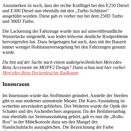
Anzumerken ist noch, dass der rechte Kotflügel bei den E250 Diesel
und E300 Diesel nun ebenfalls mit den „Turbo-Schlitzen“
ausgeführt wurden. Diese gab es vorher nur bei dem 250D Turbo
und 300D Turbo.
Die Lackierung der Fahrzeuge wurde nun auf umweltfreundliche
Wasserlacke umgestellt, was leider teilweise deutliche Rostprobleme
hervorgerufen hat. Dazu beigetragen hat auch, dass mit der Bauzeit
immer weniger Hohlraumversiegelung bei den Fahrzeugen genutzt
wurde.
Du bist auf der Suche nach einem außergewöhnlichen Mercedes-
Benz Accessoire im MOPF2 Design? Dann schau mal hier vorbei:
Mercedes-Benz Deckenleuchte Radkappe
Innenraum
Im Innenraum wurde das Stoffmuster geändert. Anstelle der Streifen
gibt es nun moderner anmutende Muster. Die Karo-Ausstattung ist
weiterhin unverändert geblieben. Des Weiteren wurde die Optik der
Schalter und des Aschenbechers angepasst. Da der Beifahrerairbag
nun ebenfalls zur Serienausstattung gehört, gab es nun die „Rollo-
Box“ in der Mittelkonsole dazu um den Mangel des
Handschuhfachs auszugleichen. Die Bezeichnung der Farbe