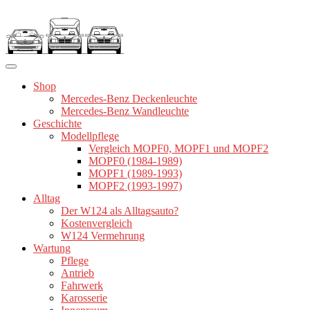
Zum
Inhalt
springen
Shop
Mercedes-Benz Deckenleuchte
Mercedes-Benz Wandleuchte
Geschichte
Modellpflege
Vergleich MOPF0, MOPF1 und MOPF2
MOPF0 (1984-1989)
MOPF1 (1989-1993)
MOPF2 (1993-1997)
Alltag
Der W124 als Alltagsauto?
Kostenvergleich
W124 Vermehrung
Wartung
Pflege
Antrieb
Fahrwerk
Karosserie