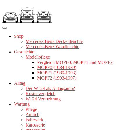
Zum
Inhalt
springen
Shop
Mercedes-Benz Deckenleuchte
Mercedes-Benz Wandleuchte
Geschichte
Modellpflege
Vergleich MOPF0, MOPF1 und MOPF2
MOPF0 (1984-1989)
MOPF1 (1989-1993)
MOPF2 (1993-1997)
Alltag
Der W124 als Alltagsauto?
Kostenvergleich
W124 Vermehrung
Wartung
Pflege
Antrieb
Fahrwerk
Karosserie