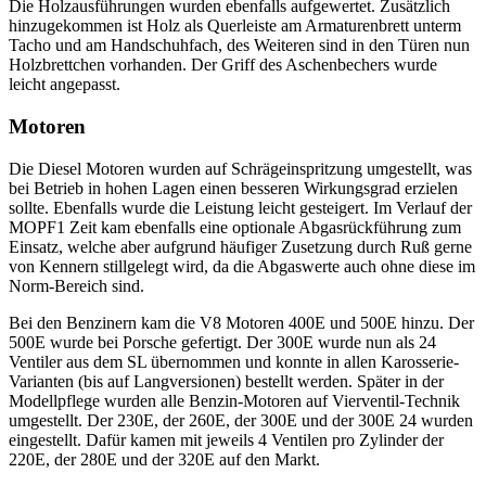
Die Holzausführungen wurden ebenfalls aufgewertet. Zusätzlich
hinzugekommen ist Holz als Querleiste am Armaturenbrett unterm
Tacho und am Handschuhfach, des Weiteren sind in den Türen nun
Holzbrettchen vorhanden. Der Griff des Aschenbechers wurde
leicht angepasst.
Motoren
Die Diesel Motoren wurden auf Schrägeinspritzung umgestellt, was
bei Betrieb in hohen Lagen einen besseren Wirkungsgrad erzielen
sollte. Ebenfalls wurde die Leistung leicht gesteigert. Im Verlauf der
MOPF1 Zeit kam ebenfalls eine optionale Abgasrückführung zum
Einsatz, welche aber aufgrund häufiger Zusetzung durch Ruß gerne
von Kennern stillgelegt wird, da die Abgaswerte auch ohne diese im
Norm-Bereich sind.
Bei den Benzinern kam die V8 Motoren 400E und 500E hinzu. Der
500E wurde bei Porsche gefertigt. Der 300E wurde nun als 24
Ventiler aus dem SL übernommen und konnte in allen Karosserie-
Varianten (bis auf Langversionen) bestellt werden. Später in der
Modellpflege wurden alle Benzin-Motoren auf Vierventil-Technik
umgestellt. Der 230E, der 260E, der 300E und der 300E 24 wurden
eingestellt. Dafür kamen mit jeweils 4 Ventilen pro Zylinder der
220E, der 280E und der 320E auf den Markt.