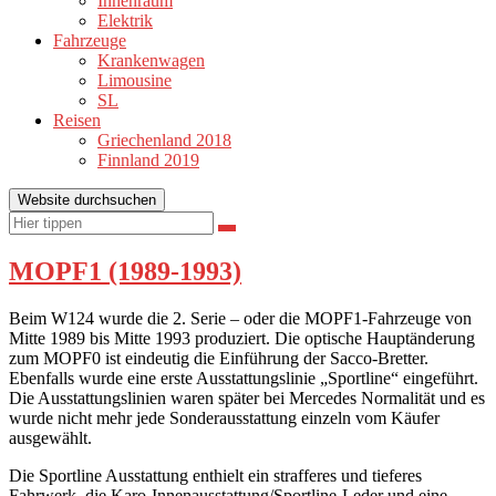
Innenraum
Elektrik
Fahrzeuge
Krankenwagen
Limousine
SL
Reisen
Griechenland 2018
Finnland 2019
Website durchsuchen
Suchen
Suchen
nach:
MOPF1 (1989-1993)
Beim W124 wurde die 2. Serie – oder die MOPF1-Fahrzeuge von
Mitte 1989 bis Mitte 1993 produziert. Die optische Hauptänderung
zum MOPF0 ist eindeutig die Einführung der Sacco-Bretter.
Ebenfalls wurde eine erste Ausstattungslinie „Sportline“ eingeführt.
Die Ausstattungslinien waren später bei Mercedes Normalität und es
wurde nicht mehr jede Sonderausstattung einzeln vom Käufer
ausgewählt.
Die Sportline Ausstattung enthielt ein strafferes und tieferes
Fahrwerk, die Karo-Innenausstattung/Sportline-Leder und eine