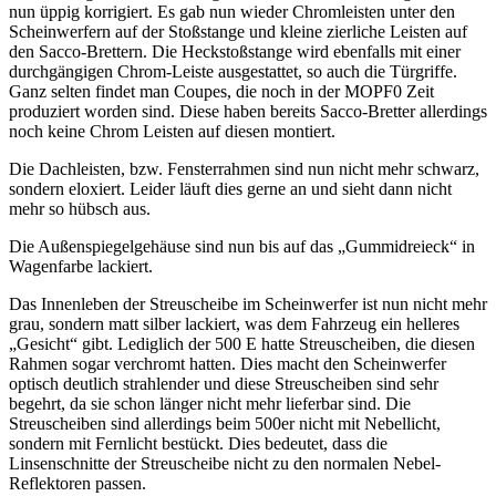
nun üppig korrigiert. Es gab nun wieder Chromleisten unter den
Scheinwerfern auf der Stoßstange und kleine zierliche Leisten auf
den Sacco-Brettern. Die Heckstoßstange wird ebenfalls mit einer
durchgängigen Chrom-Leiste ausgestattet, so auch die Türgriffe.
Ganz selten findet man Coupes, die noch in der MOPF0 Zeit
produziert worden sind. Diese haben bereits Sacco-Bretter allerdings
noch keine Chrom Leisten auf diesen montiert.
Die Dachleisten, bzw. Fensterrahmen sind nun nicht mehr schwarz,
sondern eloxiert. Leider läuft dies gerne an und sieht dann nicht
mehr so hübsch aus.
Die Außenspiegelgehäuse sind nun bis auf das „Gummidreieck“ in
Wagenfarbe lackiert.
Das Innenleben der Streuscheibe im Scheinwerfer ist nun nicht mehr
grau, sondern matt silber lackiert, was dem Fahrzeug ein helleres
„Gesicht“ gibt. Lediglich der 500 E hatte Streuscheiben, die diesen
Rahmen sogar verchromt hatten. Dies macht den Scheinwerfer
optisch deutlich strahlender und diese Streuscheiben sind sehr
begehrt, da sie schon länger nicht mehr lieferbar sind. Die
Streuscheiben sind allerdings beim 500er nicht mit Nebellicht,
sondern mit Fernlicht bestückt. Dies bedeutet, dass die
Linsenschnitte der Streuscheibe nicht zu den normalen Nebel-
Reflektoren passen.