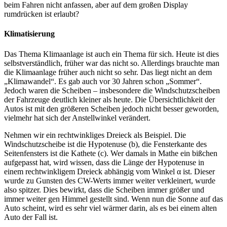
beim Fahren nicht anfassen, aber auf dem großen Display
rumdrücken ist erlaubt?
Klimatisierung
Das Thema Klimaanlage ist auch ein Thema für sich. Heute ist dies
selbstverständlich, früher war das nicht so. Allerdings brauchte man
die Klimaanlage früher auch nicht so sehr. Das liegt nicht an dem
„Klimawandel“. Es gab auch vor 30 Jahren schon „Sommer“.
Jedoch waren die Scheiben – insbesondere die Windschutzscheiben
der Fahrzeuge deutlich kleiner als heute. Die Übersichtlichkeit der
Autos ist mit den größeren Scheiben jedoch nicht besser geworden,
vielmehr hat sich der Anstellwinkel verändert.
Nehmen wir ein rechtwinkliges Dreieck als Beispiel. Die
Windschutzscheibe ist die Hypotenuse (b), die Fensterkante des
Seitenfensters ist die Kathete (c). Wer damals in Mathe ein bißchen
aufgepasst hat, wird wissen, dass die Länge der Hypotenuse in
einem rechtwinkligem Dreieck abhängig vom Winkel α ist. Dieser
wurde zu Gunsten des CW-Werts immer weiter verkleinert, wurde
also spitzer. Dies bewirkt, dass die Scheiben immer größer und
immer weiter gen Himmel gestellt sind. Wenn nun die Sonne auf das
Auto scheint, wird es sehr viel wärmer darin, als es bei einem alten
Auto der Fall ist.