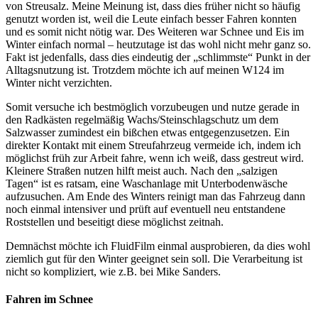
von Streusalz. Meine Meinung ist, dass dies früher nicht so häufig
genutzt worden ist, weil die Leute einfach besser Fahren konnten
und es somit nicht nötig war. Des Weiteren war Schnee und Eis im
Winter einfach normal – heutzutage ist das wohl nicht mehr ganz so.
Fakt ist jedenfalls, dass dies eindeutig der „schlimmste“ Punkt in der
Alltagsnutzung ist. Trotzdem möchte ich auf meinen W124 im
Winter nicht verzichten.
Somit versuche ich bestmöglich vorzubeugen und nutze gerade in
den Radkästen regelmäßig Wachs/Steinschlagschutz um dem
Salzwasser zumindest ein bißchen etwas entgegenzusetzen. Ein
direkter Kontakt mit einem Streufahrzeug vermeide ich, indem ich
möglichst früh zur Arbeit fahre, wenn ich weiß, dass gestreut wird.
Kleinere Straßen nutzen hilft meist auch. Nach den „salzigen
Tagen“ ist es ratsam, eine Waschanlage mit Unterbodenwäsche
aufzusuchen. Am Ende des Winters reinigt man das Fahrzeug dann
noch einmal intensiver und prüft auf eventuell neu entstandene
Roststellen und beseitigt diese möglichst zeitnah.
Demnächst möchte ich FluidFilm einmal ausprobieren, da dies wohl
ziemlich gut für den Winter geeignet sein soll. Die Verarbeitung ist
nicht so kompliziert, wie z.B. bei Mike Sanders.
Fahren im Schnee