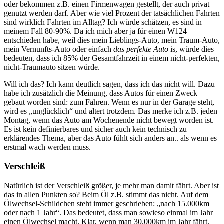
oder bekommen z.B. einen Firmenwagen gestellt, der auch privat
genutzt werden darf. Aber wie viel Prozent der tatsächlichen Fahrten
sind wirklich Fahrten im Alltag? Ich würde schätzen, es sind in
meinem Fall 80-90%. Da ich mich aber ja für einen W124
entschieden habe, weil dies mein Lieblings-Auto, mein Traum-Auto,
mein Vernunfts-Auto oder einfach
das perfekte Auto
is, würde dies
bedeuten, dass ich 85% der Gesamtfahrzeit in einem nicht-perfekten,
nicht-Traumauto sitzen würde.
Will ich das? Ich kann deutlich sagen, dass ich das nicht will. Dazu
habe ich zusätzlich die Meinung, dass Autos für einen Zweck
gebaut worden sind: zum Fahren. Wenn es nur in der Garage steht,
wird es „unglücklich“ und altert trotzdem. Das merke ich z.B. jeden
Montag, wenn das Auto am Wochenende nicht bewegt worden ist.
Es ist kein definierbares und sicher auch kein technisch zu
erklärendes Thema, aber das Auto fühlt sich anders an.. als wenn es
erstmal wach werden muss.
Verschleiß
Natürlich ist der Verschleiß größer, je mehr man damit fährt. Aber ist
das in allen Punkten so? Beim Öl z.B. stimmt das nicht. Auf dem
Ölwechsel-Schildchen steht immer geschrieben: „nach 15.000km
oder nach 1 Jahr“. Das bedeutet, dass man sowieso einmal im Jahr
einen Ölwechsel macht. Klar, wenn man 30.000km im Jahr fährt,