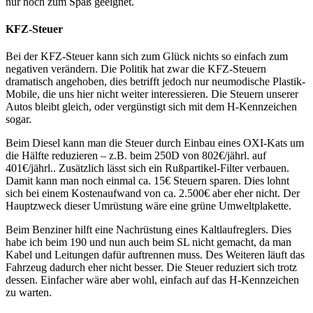
nur noch zum Spaß geeignet.
KFZ-Steuer
Bei der KFZ-Steuer kann sich zum Glück nichts so einfach zum
negativen verändern. Die Politik hat zwar die KFZ-Steuern
dramatisch angehoben, dies betrifft jedoch nur neumodische Plastik-
Mobile, die uns hier nicht weiter interessieren. Die Steuern unserer
Autos bleibt gleich, oder vergünstigt sich mit dem H-Kennzeichen
sogar.
Beim Diesel kann man die Steuer durch Einbau eines OXI-Kats um
die Hälfte reduzieren – z.B. beim 250D von 802€/jährl. auf
401€/jährl.. Zusätzlich lässt sich ein Rußpartikel-Filter verbauen.
Damit kann man noch einmal ca. 15€ Steuern sparen. Dies lohnt
sich bei einem Kostenaufwand von ca. 2.500€ aber eher nicht. Der
Hauptzweck dieser Umrüstung wäre eine grüne Umweltplakette.
Beim Benziner hilft eine Nachrüstung eines Kaltlaufreglers. Dies
habe ich beim 190 und nun auch beim SL nicht gemacht, da man
Kabel und Leitungen dafür auftrennen muss. Des Weiteren läuft das
Fahrzeug dadurch eher nicht besser. Die Steuer reduziert sich trotz
dessen. Einfacher wäre aber wohl, einfach auf das H-Kennzeichen
zu warten.