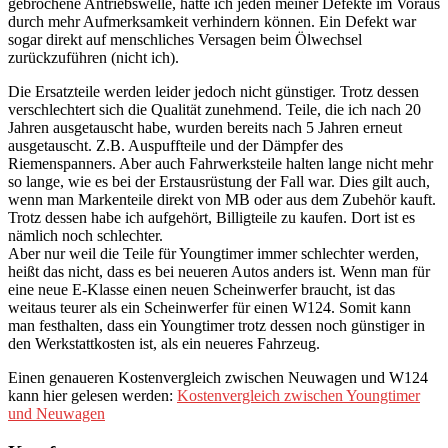
gebrochene Antriebswelle, hätte ich jeden meiner Defekte im Voraus
durch mehr Aufmerksamkeit verhindern können. Ein Defekt war
sogar direkt auf menschliches Versagen beim Ölwechsel
zurückzuführen (nicht ich).
Die Ersatzteile werden leider jedoch nicht günstiger. Trotz dessen
verschlechtert sich die Qualität zunehmend. Teile, die ich nach 20
Jahren ausgetauscht habe, wurden bereits nach 5 Jahren erneut
ausgetauscht. Z.B. Auspuffteile und der Dämpfer des
Riemenspanners. Aber auch Fahrwerksteile halten lange nicht mehr
so lange, wie es bei der Erstausrüstung der Fall war. Dies gilt auch,
wenn man Markenteile direkt von MB oder aus dem Zubehör kauft.
Trotz dessen habe ich aufgehört, Billigteile zu kaufen. Dort ist es
nämlich noch schlechter.
Aber nur weil die Teile für Youngtimer immer schlechter werden,
heißt das nicht, dass es bei neueren Autos anders ist. Wenn man für
eine neue E-Klasse einen neuen Scheinwerfer braucht, ist das
weitaus teurer als ein Scheinwerfer für einen W124. Somit kann
man festhalten, dass ein Youngtimer trotz dessen noch günstiger in
den Werkstattkosten ist, als ein neueres Fahrzeug.
Einen genaueren Kostenvergleich zwischen Neuwagen und W124
kann hier gelesen werden:
Kostenvergleich zwischen Youngtimer
und Neuwagen