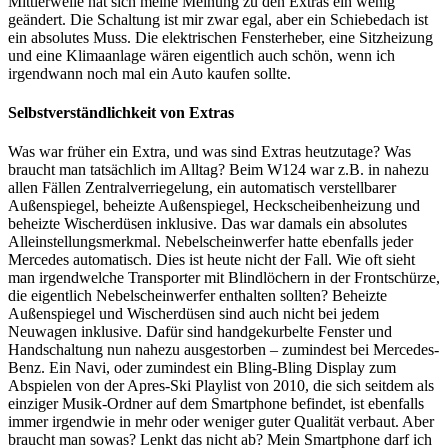
Mittlerweile hat sich meine Meinung zu den Extras ein wenig
geändert. Die Schaltung ist mir zwar egal, aber ein Schiebedach ist
ein absolutes Muss. Die elektrischen Fensterheber, eine Sitzheizung
und eine Klimaanlage wären eigentlich auch schön, wenn ich
irgendwann noch mal ein Auto kaufen sollte.
Selbstverständlichkeit von Extras
Was war früher ein Extra, und was sind Extras heutzutage? Was
braucht man tatsächlich im Alltag? Beim W124 war z.B. in nahezu
allen Fällen Zentralverriegelung, ein automatisch verstellbarer
Außenspiegel, beheizte Außenspiegel, Heckscheibenheizung und
beheizte Wischerdüsen inklusive. Das war damals ein absolutes
Alleinstellungsmerkmal. Nebelscheinwerfer hatte ebenfalls jeder
Mercedes automatisch. Dies ist heute nicht der Fall. Wie oft sieht
man irgendwelche Transporter mit Blindlöchern in der Frontschürze,
die eigentlich Nebelscheinwerfer enthalten sollten? Beheizte
Außenspiegel und Wischerdüsen sind auch nicht bei jedem
Neuwagen inklusive. Dafür sind handgekurbelte Fenster und
Handschaltung nun nahezu ausgestorben – zumindest bei Mercedes-
Benz. Ein Navi, oder zumindest ein Bling-Bling Display zum
Abspielen von der Apres-Ski Playlist von 2010, die sich seitdem als
einziger Musik-Ordner auf dem Smartphone befindet, ist ebenfalls
immer irgendwie in mehr oder weniger guter Qualität verbaut. Aber
braucht man sowas? Lenkt das nicht ab? Mein Smartphone darf ich