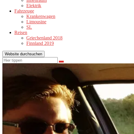
Innenraum
Elektrik
Fahrzeuge
Krankenwagen
Limousine
SL
Reisen
Griechenland 2018
Finnland 2019
Website durchsuchen
Suchen
Suchen
nach: