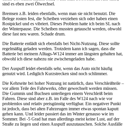
sind es eben zwei Ölwechsel.
Bremsen z.B. leiden ebenfalls, wenn man sie nicht benutzt. Die
Belege rosten fest, die Scheiben verziehen sich oder haben einen
Rostpickel und es vibriert. Dieses Problem hatte ich beim SL nach
der Winterpause. Die Scheiben mussten getauscht werden, obwohl
diese fast neu waren. Schade drum.
Die Batterie entlädt sich ebenfalls bei Nicht-Nutzung. Diese sollte
regelmäßig geladen werden. Trotzdem kann ich sagen, dass die
Batterie bei meinem Alltags-W124 immer am längsten gehalten hat,
obwohl ich diese nahezu nie zwischengeladen habe.
Der Auspuff leidet ebenfalls sehr, wenn das Auto nicht häufig
genutzt wird. Lediglich Kurzstrecken sind noch schlimmer.
Die Kehrseite bei hoher Nutzung ist natürlich, dass Verschleißteile –
vor allem Teile des Fahrwerks, öfter gewechselt werden müssen.
Die Gummis und Buchsen unterliegen einem Verschleiß beim
Fahren. Diese sind aber z.B. im Falle des W124 nach wie vor
problemlos und relativ preisgünstig verfügbar. Ein negativer Punkt
ist jedoch, dass bei alten Fahrzeugen immer etwas spontan kaputt
gehen kann. Und leider passiert das im Winter genauso wie im
Sommer. Bei -5 Grad hat man allerdings meist keine Lust, auf der
Straße zu liegen und einen Auspuff auszutauschen. Solche Ausfälle