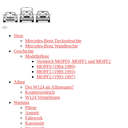
Zum
Inhalt
springen
Shop
Mercedes-Benz Deckenleuchte
Mercedes-Benz Wandleuchte
Geschichte
Modellpflege
Vergleich MOPF0, MOPF1 und MOPF2
MOPF0 (1984-1989)
MOPF1 (1989-1993)
MOPF2 (1993-1997)
Alltag
Der W124 als Alltagsauto?
Kostenvergleich
W124 Vermehrung
Wartung
Pflege
Antrieb
Fahrwerk
Karosserie