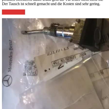
Der Tausch ist schnell gemacht und die Kosten sind sehr gering.
„Türfangband
weiterlesen
→
am
W124
wechseln“