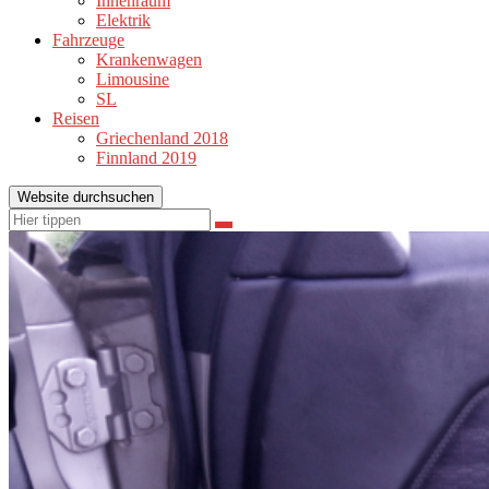
Innenraum
Elektrik
Fahrzeuge
Krankenwagen
Limousine
SL
Reisen
Griechenland 2018
Finnland 2019
Website durchsuchen
Suchen
Suchen
nach: