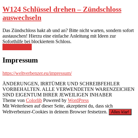
W124 Schlüssel drehen – Zündschloss
auswechseln
Das Zündschloss hakt ab und an? Bitte nicht warten, sondern sofort
austauschen! Hierzu eine einfache Anleitung mit Ideen zur
Soforthilfe bei blockiertem Schloss.
„W124
weiterlesen
→
Schlüssel
drehen
Impressum
–
Zündschloss
https://weltverbenzer.eu/impressum/
auswechseln“
ÄNDERUNGEN, IRRTÜMER UND SCHREIBFEHLER
VORBEHALTEN. ALLE VERWENDETEN WARENZEICHEN
SIND EIGENTUM IHRER JEWEILIGEN INHABER
Theme von
Colorlib
Powered by
WordPress
Mit Weiterlesen auf dieser Seite, akzeptierst du, dass sich
Weltverbenzer-Cookies in deinem Browser festsetzen.
Alles klar!