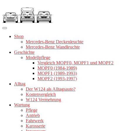
Zum
Inhalt
springen
Shop
Mercedes-Benz Deckenleuchte
Mercedes-Benz Wandleuchte
Geschichte
Modellpflege
Vergleich MOPF0, MOPF1 und MOPF2
MOPF0 (1984-1989)
MOPF1 (1989-1993)
MOPF2 (1993-1997)
Alltag
Der W124 als Alltagsauto?
Kostenvergleich
W124 Vermehrung
Wartung
Pflege
Antrieb
Fahrwerk
Karosserie