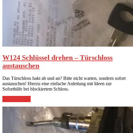
W124 Schlüssel drehen – Türschloss
austauschen
Das Türschloss hakt ab und an? Bitte nicht warten, sondern sofort
austauschen! Hierzu eine einfache Anleitung mit Ideen zur
Soforthilfe bei blockiertem Schloss.
„W124
weiterlesen
→
Schlüssel
drehen
–
Türschloss
austauschen“