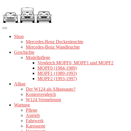
Zum
Inhalt
springen
Shop
Mercedes-Benz Deckenleuchte
Mercedes-Benz Wandleuchte
Geschichte
Modellpflege
Vergleich MOPF0, MOPF1 und MOPF2
MOPF0 (1984-1989)
MOPF1 (1989-1993)
MOPF2 (1993-1997)
Alltag
Der W124 als Alltagsauto?
Kostenvergleich
W124 Vermehrung
Wartung
Pflege
Antrieb
Fahrwerk
Karosserie