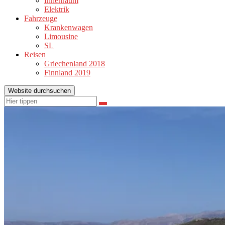
Innenraum
Elektrik
Fahrzeuge
Krankenwagen
Limousine
SL
Reisen
Griechenland 2018
Finnland 2019
Website durchsuchen
Suchen
Suchen
nach: