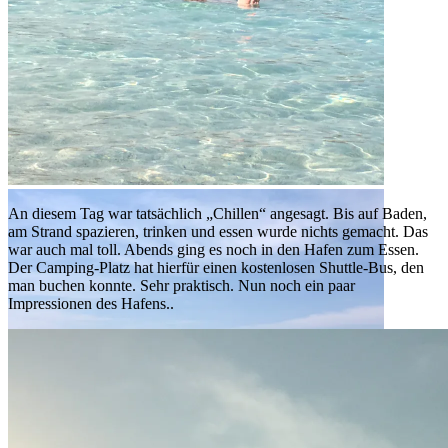
Im Paradies
Im Paradies
An diesem Tag war tatsächlich „Chillen“ angesagt. Bis auf Baden,
am Strand spazieren, trinken und essen wurde nichts gemacht. Das
war auch mal toll. Abends ging es noch in den Hafen zum Essen.
Der Camping-Platz hat hierfür einen kostenlosen Shuttle-Bus, den
man buchen konnte. Sehr praktisch. Nun noch ein paar
Impressionen des Hafens..