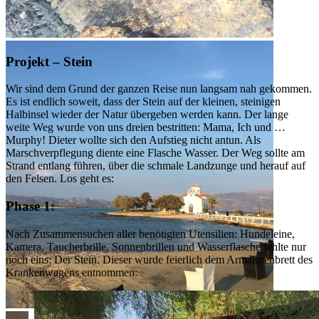
kleine niedliche Seeigel
Projekt – Stein
Wir sind dem Grund der ganzen Reise nun langsam nah gekommen.
Es ist endlich soweit, dass der Stein auf der kleinen, steinigen
Halbinsel wieder der Natur übergeben werden kann. Der lange
weite Weg wurde von uns dreien bestritten: Mama, Ich und …
Murphy! Dieter wollte sich den Aufstieg nicht antun. Als
Marschverpflegung diente eine Flasche Wasser. Der Weg sollte am
Strand entlang führen, über die schmale Landzunge und herauf auf
den Felsen. Los geht es:
Phase 1:
Nach Zusammensuchen aller benötigten Utensilien: Hundeleine,
Kamera, Taucherbrille, Sonnenbrillen und Wasserflasche fehlte nur
noch eins: Der Stein. Dieser wurde feierlich dem Armaturenbrett des
Krankenwagens entnommen:
die tolle Kirche