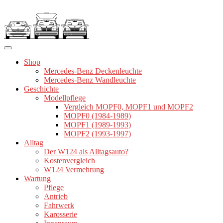
Zum
Inhalt
springen
Shop
Mercedes-Benz Deckenleuchte
Mercedes-Benz Wandleuchte
Geschichte
Modellpflege
Vergleich MOPF0, MOPF1 und MOPF2
MOPF0 (1984-1989)
MOPF1 (1989-1993)
MOPF2 (1993-1997)
Alltag
Der W124 als Alltagsauto?
Kostenvergleich
W124 Vermehrung
Wartung
Pflege
Antrieb
Fahrwerk
Karosserie