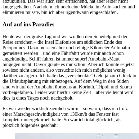
abzukühlen. Das war auch sehr erfrischend, hat aber leider nicht
lange gehalten. Nachdem ich noch eine Mücke im Auto suchen und
eliminieren musste, bin ich aber irgendwann eingeschlafen.
Auf auf ins Paradies
Heute war der große Tag und wir wollten den Scheitelpunkt der
Reise erreichen – die Insel Elafonisos am südlichen Ende des
Peloponnes. Dazu mussten aber noch einige Kilometer Autobahn
gemeistert werden – und eine Fährfahrt wurde mir auch schon
angekündigt. Schiff fahren ist immer super! Autobahn-Maut
hingegen nicht. Davor graute es mir schon. Aber ich konnte es jetzt
sowieso nicht ändern, also versuchte ich mich möglichst wenig
darüber zu ärgern. Ich hatte das „verschenkte“ Geld ja zum Glück in
die Urlaubsplanung mit einbezogen. Auf dem Weg in den Süden
sind wir auf der Autobahn übrigens an Korinth, Tripoli und Sparta
vorbeigefahren. Leider war hierfür keine Zeit – aber vielleicht wird
dies ja eines Tages noch nachgeholt.
Es war wieder wirklich ziemlich warm – so warm, dass ich trotz
einer Marschgeschwindigkeit von 130km/h das Fenster fast
komplett runtergekurbelt hatte. So war ich total glücklich, als
plötzlich folgendes geschah: