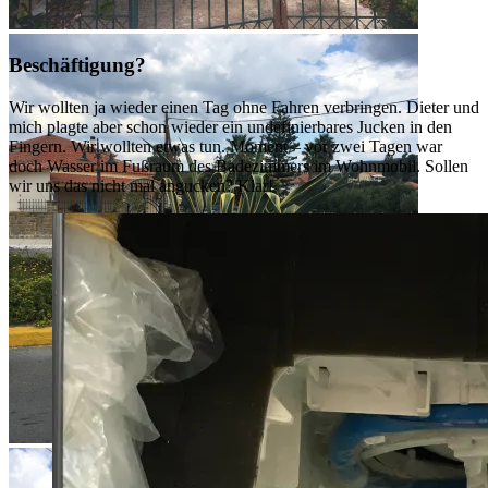
typisch griechisch
Beschäftigung?
Wir wollten ja wieder einen Tag ohne Fahren verbringen. Dieter und
mich plagte aber schon wieder ein undefinierbares Jucken in den
Fingern. Wir wollten etwas tun. Moment – vor zwei Tagen war
doch Wasser im Fußraum des Badezimmers im Wohnmobil. Sollen
wir uns das nicht mal angucken? Klar!
die schönste Straßenbepflanzung, die ich kenne