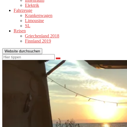
Innenraum
Elektrik
Fahrzeuge
Krankenwagen
Limousine
SL
Reisen
Griechenland 2018
Finnland 2019
Website durchsuchen
Suchen
Suchen
nach: