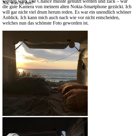
werden wird. Die Chance musste genutzt werden und zack – war
Na, was ist das?
die gute Kamera von meinem alten Nokia-Smartphone gezückt. Ich
will gar nicht viel drum herum reden. Es war ein unendlich schöner
Anblick. Ich kann mich auch nach wie vor nicht entscheiden,
welches nun das schönste Foto geworden ist.
Sonnenuntergang