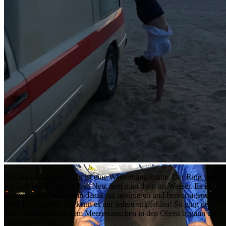
Lasagne
Handstand
Das blau-schwarze Ding ist eine Wasserhängematte. Der Ring wird
mit Luft gefüllt und in dem Netz liegt man dann im Wasser. Es ist
irre gemütlich, man kann damit gut navigieren und hervorragend
darin Bier trinken. Ich kann es nur jedem empfehlen! So ging der
Tag zuende und mit dem Meeresrauschen in den Ohren begann ein
erholsamer Schlaf.