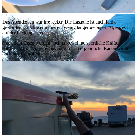
Vorspeise
Das Abendessen war irre lecker. Die Lasagne ist auch fertig
geworden – auch wenn dies ein wenig länger gedauert hat, als es
auf der Packung stand.
Nach dem Essen wurden noch ungewohnte sportliche Kräfte
entfesselt. Und Vorbereitungen für das morgendliche Baden wurden
auch noch getroffen.