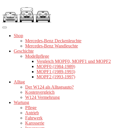
Zum
Inhalt
springen
Shop
Mercedes-Benz Deckenleuchte
Mercedes-Benz Wandleuchte
Geschichte
Modellpflege
Vergleich MOPF0, MOPF1 und MOPF2
MOPF0 (1984-1989)
MOPF1 (1989-1993)
MOPF2 (1993-1997)
Alltag
Der W124 als Alltagsauto?
Kostenvergleich
W124 Vermehrung
Wartung
Pflege
Antrieb
Fahrwerk
Karosserie