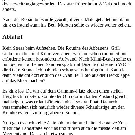
doch zweitrangig geworden. Das war früher beim W124 doch noch
anders.
Nach der Reparatur wurde gegrillt, diverse Male gebadet und dann
ging es irgendwann ins Bett. Morgen sollte es wieder weiter gehen..
Abfahrt
Kein Stress beim Aufstehen. Die Routine des Abbauens, Grill
sauber machen und Kram verstauen, war nun schon routiniert und
erforderte keinen besonderen Aufwand. Nach Kilini-Beach sollte es
nun gehen – auf einen Sandparkplatz mit Dusche und einem WC –
direkt am Strand. Ich hab mich schon sehr drauf gefreut. Kann ich
dann vielleicht dort endlich das „Vanlife“-Foto aus der Heckklappe
auf das Meer machen?
Es ging los. Da wir auf dem Camping-Platz gleich einen steilen
Berg hoch mussten, konnte der Ölmotor im kalten Zustand gleich
mal zeigen, was er lautstärketechnisch so drauf hat. Dadurch
versammelten sich natürlich wieder diverse Schaulustige um den
Krankenwagen zu fotografieren. Schön.
Nun gab es auch keine Autobahn mehr, wir hatten die ganze Zeit
friedliche Landstraße vor uns und fuhren auch die meiste Zeit am
Meer entlang. Das sah in etwa so aus: