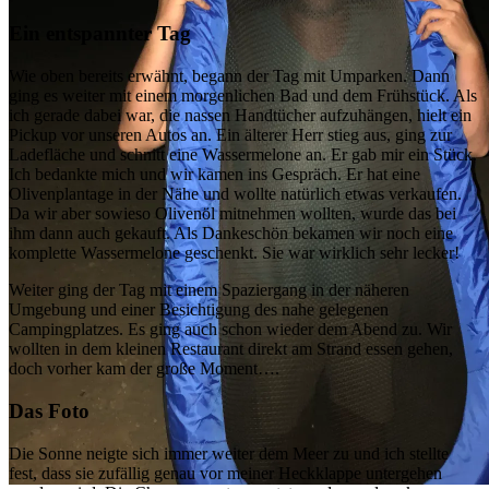
Ein entspannter Tag
Wie oben bereits erwähnt, begann der Tag mit Umparken. Dann
ging es weiter mit einem morgenlichen Bad und dem Frühstück. Als
ich gerade dabei war, die nassen Handtücher aufzuhängen, hielt ein
Pickup vor unseren Autos an. Ein älterer Herr stieg aus, ging zur
Ladefläche und schnitt eine Wassermelone an. Er gab mir ein Stück.
Ich bedankte mich und wir kamen ins Gespräch. Er hat eine
Olivenplantage in der Nähe und wollte natürlich etwas verkaufen.
Da wir aber sowieso Olivenöl mitnehmen wollten, wurde das bei
ihm dann auch gekauft. Als Dankeschön bekamen wir noch eine
komplette Wassermelone geschenkt. Sie war wirklich sehr lecker!
Weiter ging der Tag mit einem Spaziergang in der näheren
Umgebung und einer Besichtigung des nahe gelegenen
Campingplatzes. Es ging auch schon wieder dem Abend zu. Wir
wollten in dem kleinen Restaurant direkt am Strand essen gehen,
doch vorher kam der große Moment….
Das Foto
Die Sonne neigte sich immer weiter dem Meer zu und ich stellte
fest, dass sie zufällig genau vor meiner Heckklappe untergehen