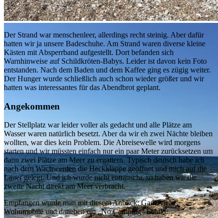
menschenleer..
Der Strand war menschenleer, allerdings recht steinig. Aber dafür
hatten wir ja unsere Badeschuhe. Am Strand waren diverse kleine
Kästen mit Absperrband aufgestellt. Dort befanden sich
Warnhinweise auf Schildkröten-Babys. Leider ist davon kein Foto
entstanden. Nach dem Baden und dem Kaffee ging es zügig weiter.
Der Hunger wurde schließlich auch schon wieder größer und wir
hatten was interessantes für das Abendbrot geplant.
Angekommen
Der Stellplatz war leider voller als gedacht und alle Plätze am
Wasser waren natürlich besetzt. Aber da wir eh zwei Nächte bleiben
wollten, war dies kein Problem. Die Abreisewelle wird morgens
starten und wir müssten einfach nur ein paar Meter zurücksetzen um
dann zwei Plätze am Meer zu ergattern. Typisch deutsch habe ich
nach dem Wachwerden die Heckklappe geöffnet und mich auf die
Lauer gelegt. Und ich wurde nicht enttäuscht, so haben wir die
zweite Nacht direkt am Meer verbracht.
Empfangen wurde man mit diesem Anblick: Ganz viele
Wohnmobile und daneben ein „No Camping“ Schild.