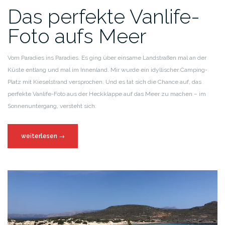
Das perfekte Vanlife-
Foto aufs Meer
Vom Paradies ins Paradies. Es ging über einsame Landstraßen mal an der
Küste entlang und mal im Innenland. Mir wurde ein idyllischer Camping-
Platz mit Kieselstrand versprochen. Und es tat sich die Chance auf, das
perfekte Vanlife-Foto aus der Heckklappe auf das Meer zu machen – im
Sonnenuntergang, versteht sich.
weiterlesen
→