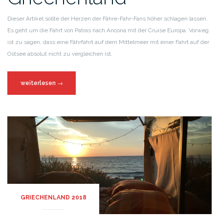
Dieser Artikel sollte der Herzen der Fähre-Fahr-Fans höher schlagen lassen.
Es geht um die Fahrt von Patras nach Ancona mit der Cruise Europa. Vorweg
ist zu sagen, dass eine Fährfahrt auf dem Mittelmeer mit einer Fahrt auf der
Ostsee absolut nicht zu vergleichen ist.
weiterlesen
→
GRIECHENLAND 2018