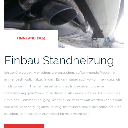
FINNLAND 2019
Einbau Standheizung
Ich gehöre zu den Menschen, die versuchen, aufkommende Probleme
immer bestmöglich abzufangen. Es kann dabei auch vorkommen, dass ich
mich zu sehr in Themen verzettle und es lange dauert, bis eine
Entscheidung getroffen wird. In diesem Fall war es nicht so. Auch wenn es
um einen „Sommer-Trip“ ging, war mir klar, dass es kalt werden kann. Somit
war eine Standheizung absolut nötig. Ich musste schließlich schon draußen
duschen, dann sollte es zumindest im Auto warm sein.