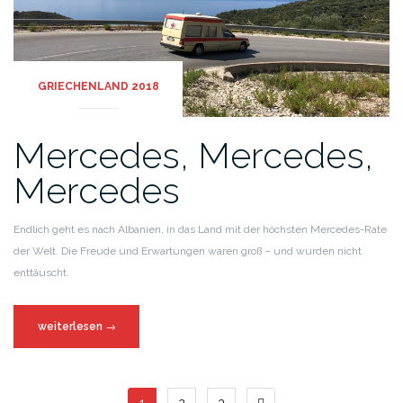
GRIECHENLAND 2018
Mercedes, Mercedes,
Mercedes
Endlich geht es nach Albanien, in das Land mit der höchsten Mercedes-Rate
der Welt. Die Freude und Erwartungen waren groß – und wurden nicht
enttäuscht.
weiterlesen
→
1
2
3