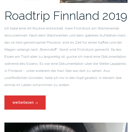
Roadtrip Finnland 2019
Ich habe eine Art Routine entwickelt, mein Frühstück am Wochenende
einzunehmen: Nach dem Wachwerden und dem späteren Aufstehen (nein,
das ist kein gemeinsamer Prozess), wird es Zeit für einen Kaffee und der
Magen verlangt nach „Brennstoff“. Somit wird Frühstück gemacht. Da das
Essen am Tisch aber zu langweilig ist, gucke ich meist eine Dokumentation
während des Essens. Es war eine Dokumentation über die Weite Lapplands
in Finnland – unter anderem der Inari-See war dort zu sehen. Aus
unerfindlichen Gründen, habe ich mir in den Kopf gesetzt, in diesem See
einmal im Leben schwimmen zu wollen.
weiterlesen
→