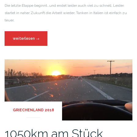
Die letzte Etappe beginnt…und endet leider auch viel zu schnell. Leider
startet in naher Zukunft die Arbeit wieder. Tanken in Italien ist einfach zu
teuer.
weiterlesen
→
GRIECHENLAND 2018
1050km am Stück