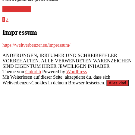
„Von
weiterlesen
→
Tauplitz
Beitragsnavigation
1
2
nach
Split“
Impressum
https://weltverbenzer.eu/impressum/
ÄNDERUNGEN, IRRTÜMER UND SCHREIBFEHLER
VORBEHALTEN. ALLE VERWENDETEN WARENZEICHEN
SIND EIGENTUM IHRER JEWEILIGEN INHABER
Theme von
Colorlib
Powered by
WordPress
Mit Weiterlesen auf dieser Seite, akzeptierst du, dass sich
Weltverbenzer-Cookies in deinem Browser festsetzen.
Alles klar!