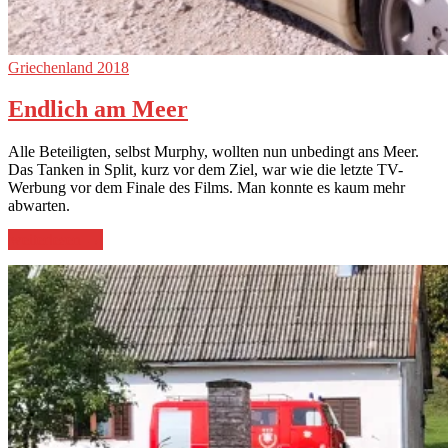
Griechenland 2018
Endlich am Meer
Alle Beteiligten, selbst Murphy, wollten nun unbedingt ans Meer.
Das Tanken in Split, kurz vor dem Ziel, war wie die letzte TV-
Werbung vor dem Finale des Films. Man konnte es kaum mehr
abwarten.
„Endlich
weiterlesen
→
am
Meer“