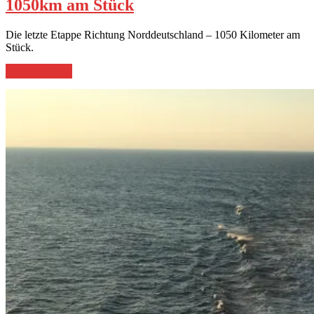
1050km am Stück
Die letzte Etappe Richtung Norddeutschland – 1050 Kilometer am
Stück.
„1050km
weiterlesen
→
am
Stück“