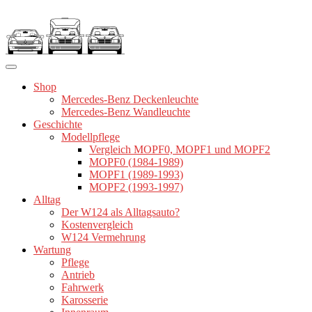
Zum
Inhalt
springen
Shop
Mercedes-Benz Deckenleuchte
Mercedes-Benz Wandleuchte
Geschichte
Modellpflege
Vergleich MOPF0, MOPF1 und MOPF2
MOPF0 (1984-1989)
MOPF1 (1989-1993)
MOPF2 (1993-1997)
Alltag
Der W124 als Alltagsauto?
Kostenvergleich
W124 Vermehrung
Wartung
Pflege
Antrieb
Fahrwerk
Karosserie