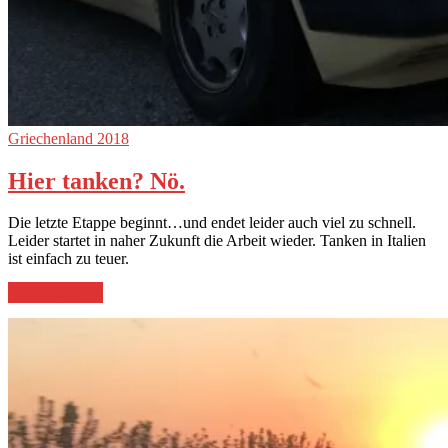
Griechenland 2018
Hier tanken? Nö.
Die letzte Etappe beginnt…und endet leider auch viel zu schnell.
Leider startet in naher Zukunft die Arbeit wieder. Tanken in Italien
ist einfach zu teuer.
„Hier
weiterlesen
→
tanken?
Nö.“