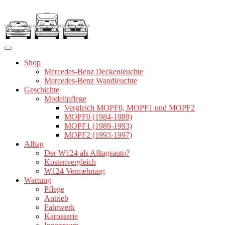
Zum
Inhalt
springen
Shop
Mercedes-Benz Deckenleuchte
Mercedes-Benz Wandleuchte
Geschichte
Modellpflege
Vergleich MOPF0, MOPF1 und MOPF2
MOPF0 (1984-1989)
MOPF1 (1989-1993)
MOPF2 (1993-1997)
Alltag
Der W124 als Alltagsauto?
Kostenvergleich
W124 Vermehrung
Wartung
Pflege
Antrieb
Fahrwerk
Karosserie