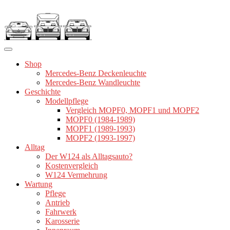
Zum
Inhalt
springen
Shop
Mercedes-Benz Deckenleuchte
Mercedes-Benz Wandleuchte
Geschichte
Modellpflege
Vergleich MOPF0, MOPF1 und MOPF2
MOPF0 (1984-1989)
MOPF1 (1989-1993)
MOPF2 (1993-1997)
Alltag
Der W124 als Alltagsauto?
Kostenvergleich
W124 Vermehrung
Wartung
Pflege
Antrieb
Fahrwerk
Karosserie