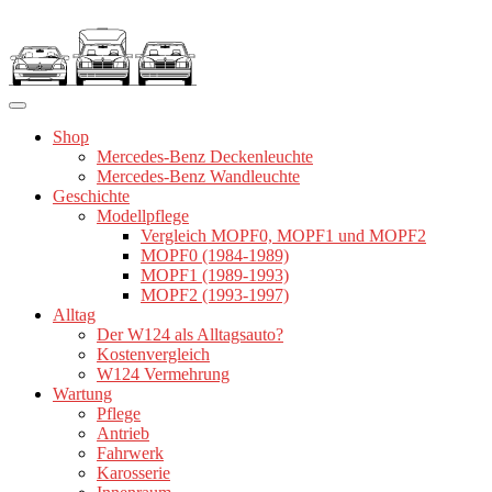
Zum
Inhalt
springen
Shop
Mercedes-Benz Deckenleuchte
Mercedes-Benz Wandleuchte
Geschichte
Modellpflege
Vergleich MOPF0, MOPF1 und MOPF2
MOPF0 (1984-1989)
MOPF1 (1989-1993)
MOPF2 (1993-1997)
Alltag
Der W124 als Alltagsauto?
Kostenvergleich
W124 Vermehrung
Wartung
Pflege
Antrieb
Fahrwerk
Karosserie