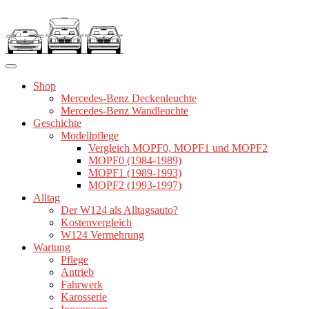
Zum
Inhalt
springen
Shop
Mercedes-Benz Deckenleuchte
Mercedes-Benz Wandleuchte
Geschichte
Modellpflege
Vergleich MOPF0, MOPF1 und MOPF2
MOPF0 (1984-1989)
MOPF1 (1989-1993)
MOPF2 (1993-1997)
Alltag
Der W124 als Alltagsauto?
Kostenvergleich
W124 Vermehrung
Wartung
Pflege
Antrieb
Fahrwerk
Karosserie