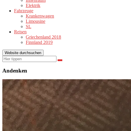
Innenraum
Elektrik
Fahrzeuge
Krankenwagen
Limousine
SL
Reisen
Griechenland 2018
Finnland 2019
Website durchsuchen
Suchen
Suchen
nach:
Andenken