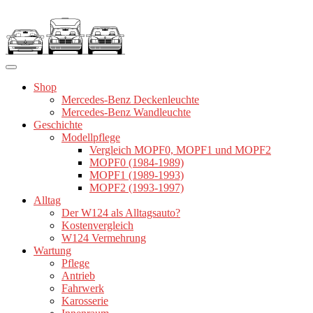
Zum
Inhalt
springen
Shop
Mercedes-Benz Deckenleuchte
Mercedes-Benz Wandleuchte
Geschichte
Modellpflege
Vergleich MOPF0, MOPF1 und MOPF2
MOPF0 (1984-1989)
MOPF1 (1989-1993)
MOPF2 (1993-1997)
Alltag
Der W124 als Alltagsauto?
Kostenvergleich
W124 Vermehrung
Wartung
Pflege
Antrieb
Fahrwerk
Karosserie