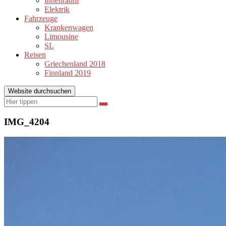
Innenraum
Elektrik
Fahrzeuge
Krankenwagen
Limousine
SL
Reisen
Griechenland 2018
Finnland 2019
Website durchsuchen
Suchen
Suchen
nach:
IMG_4204