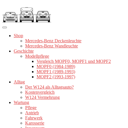
Zum
Inhalt
springen
Shop
Mercedes-Benz Deckenleuchte
Mercedes-Benz Wandleuchte
Geschichte
Modellpflege
Vergleich MOPF0, MOPF1 und MOPF2
MOPF0 (1984-1989)
MOPF1 (1989-1993)
MOPF2 (1993-1997)
Alltag
Der W124 als Alltagsauto?
Kostenvergleich
W124 Vermehrung
Wartung
Pflege
Antrieb
Fahrwerk
Karosserie