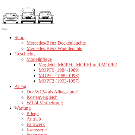
Zum
Inhalt
springen
Shop
Mercedes-Benz Deckenleuchte
Mercedes-Benz Wandleuchte
Geschichte
Modellpflege
Vergleich MOPF0, MOPF1 und MOPF2
MOPF0 (1984-1989)
MOPF1 (1989-1993)
MOPF2 (1993-1997)
Alltag
Der W124 als Alltagsauto?
Kostenvergleich
W124 Vermehrung
Wartung
Pflege
Antrieb
Fahrwerk
Karosserie