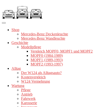
Zum
Inhalt
springen
Shop
Mercedes-Benz Deckenleuchte
Mercedes-Benz Wandleuchte
Geschichte
Modellpflege
Vergleich MOPF0, MOPF1 und MOPF2
MOPF0 (1984-1989)
MOPF1 (1989-1993)
MOPF2 (1993-1997)
Alltag
Der W124 als Alltagsauto?
Kostenvergleich
W124 Vermehrung
Wartung
Pflege
Antrieb
Fahrwerk
Karosserie