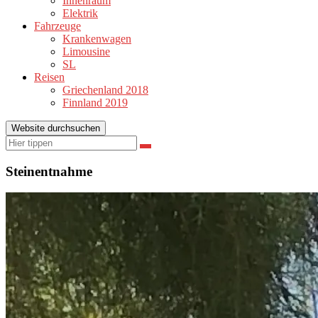
Innenraum
Elektrik
Fahrzeuge
Krankenwagen
Limousine
SL
Reisen
Griechenland 2018
Finnland 2019
Website durchsuchen
Suchen
Suchen
nach:
Steinentnahme