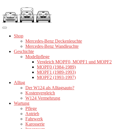
Zum
Inhalt
springen
Shop
Mercedes-Benz Deckenleuchte
Mercedes-Benz Wandleuchte
Geschichte
Modellpflege
Vergleich MOPF0, MOPF1 und MOPF2
MOPF0 (1984-1989)
MOPF1 (1989-1993)
MOPF2 (1993-1997)
Alltag
Der W124 als Alltagsauto?
Kostenvergleich
W124 Vermehrung
Wartung
Pflege
Antrieb
Fahrwerk
Karosserie