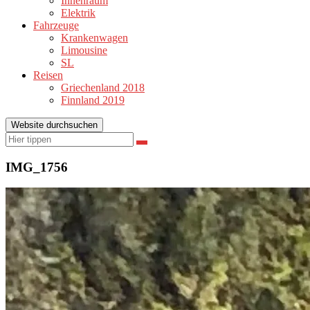
Innenraum
Elektrik
Fahrzeuge
Krankenwagen
Limousine
SL
Reisen
Griechenland 2018
Finnland 2019
Website durchsuchen
Suchen
Suchen
nach:
IMG_1756