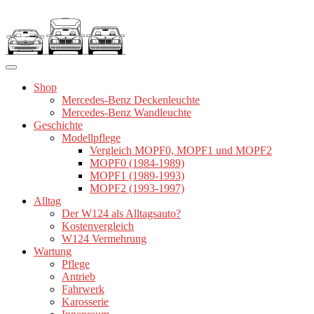
Zum
Inhalt
springen
Shop
Mercedes-Benz Deckenleuchte
Mercedes-Benz Wandleuchte
Geschichte
Modellpflege
Vergleich MOPF0, MOPF1 und MOPF2
MOPF0 (1984-1989)
MOPF1 (1989-1993)
MOPF2 (1993-1997)
Alltag
Der W124 als Alltagsauto?
Kostenvergleich
W124 Vermehrung
Wartung
Pflege
Antrieb
Fahrwerk
Karosserie