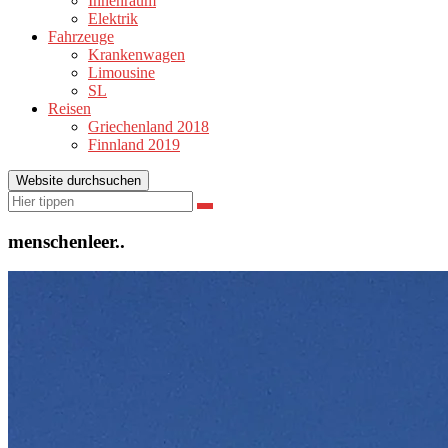
Innenraum
Elektrik
Fahrzeuge
Krankenwagen
Limousine
SL
Reisen
Griechenland 2018
Finnland 2019
Website durchsuchen
Suchen
Suchen
nach:
menschenleer..