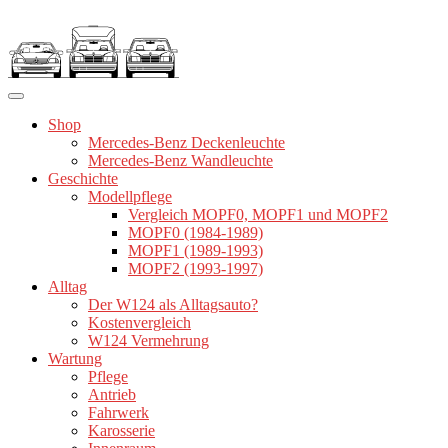
Zum
Inhalt
springen
Shop
Mercedes-Benz Deckenleuchte
Mercedes-Benz Wandleuchte
Geschichte
Modellpflege
Vergleich MOPF0, MOPF1 und MOPF2
MOPF0 (1984-1989)
MOPF1 (1989-1993)
MOPF2 (1993-1997)
Alltag
Der W124 als Alltagsauto?
Kostenvergleich
W124 Vermehrung
Wartung
Pflege
Antrieb
Fahrwerk
Karosserie