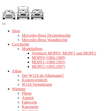
Zum
Inhalt
springen
Shop
Mercedes-Benz Deckenleuchte
Mercedes-Benz Wandleuchte
Geschichte
Modellpflege
Vergleich MOPF0, MOPF1 und MOPF2
MOPF0 (1984-1989)
MOPF1 (1989-1993)
MOPF2 (1993-1997)
Alltag
Der W124 als Alltagsauto?
Kostenvergleich
W124 Vermehrung
Wartung
Pflege
Antrieb
Fahrwerk
Karosserie