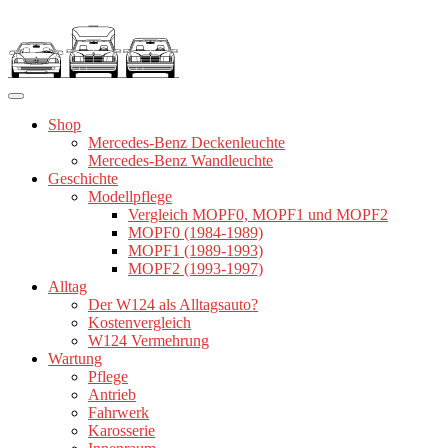
Zum
Inhalt
springen
Shop
Mercedes-Benz Deckenleuchte
Mercedes-Benz Wandleuchte
Geschichte
Modellpflege
Vergleich MOPF0, MOPF1 und MOPF2
MOPF0 (1984-1989)
MOPF1 (1989-1993)
MOPF2 (1993-1997)
Alltag
Der W124 als Alltagsauto?
Kostenvergleich
W124 Vermehrung
Wartung
Pflege
Antrieb
Fahrwerk
Karosserie