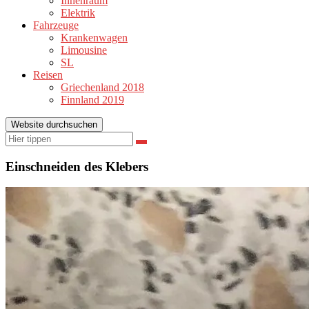
Innenraum
Elektrik
Fahrzeuge
Krankenwagen
Limousine
SL
Reisen
Griechenland 2018
Finnland 2019
Website durchsuchen
Suchen
Suchen
nach:
Einschneiden des Klebers