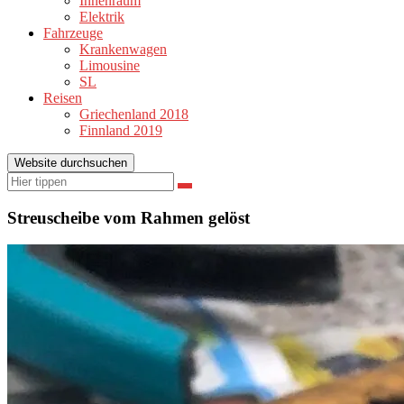
Innenraum
Elektrik
Fahrzeuge
Krankenwagen
Limousine
SL
Reisen
Griechenland 2018
Finnland 2019
Website durchsuchen
Suchen
Suchen
nach:
Streuscheibe vom Rahmen gelöst