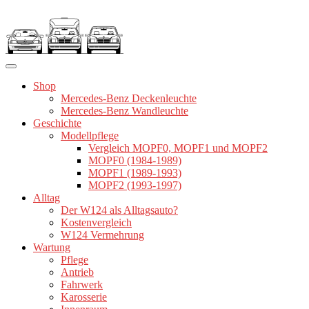
Zum
Inhalt
springen
Shop
Mercedes-Benz Deckenleuchte
Mercedes-Benz Wandleuchte
Geschichte
Modellpflege
Vergleich MOPF0, MOPF1 und MOPF2
MOPF0 (1984-1989)
MOPF1 (1989-1993)
MOPF2 (1993-1997)
Alltag
Der W124 als Alltagsauto?
Kostenvergleich
W124 Vermehrung
Wartung
Pflege
Antrieb
Fahrwerk
Karosserie