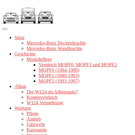
Zum
Inhalt
springen
Shop
Mercedes-Benz Deckenleuchte
Mercedes-Benz Wandleuchte
Geschichte
Modellpflege
Vergleich MOPF0, MOPF1 und MOPF2
MOPF0 (1984-1989)
MOPF1 (1989-1993)
MOPF2 (1993-1997)
Alltag
Der W124 als Alltagsauto?
Kostenvergleich
W124 Vermehrung
Wartung
Pflege
Antrieb
Fahrwerk
Karosserie