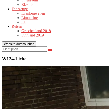
Innenraum
Elektrik
Fahrzeuge
Krankenwagen
Limousine
SL
Reisen
Griechenland 2018
Finnland 2019
Website durchsuchen
Suchen
Suchen
nach:
W124-Liebe