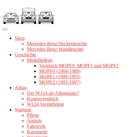
Zum
Inhalt
springen
Shop
Mercedes-Benz Deckenleuchte
Mercedes-Benz Wandleuchte
Geschichte
Modellpflege
Vergleich MOPF0, MOPF1 und MOPF2
MOPF0 (1984-1989)
MOPF1 (1989-1993)
MOPF2 (1993-1997)
Alltag
Der W124 als Alltagsauto?
Kostenvergleich
W124 Vermehrung
Wartung
Pflege
Antrieb
Fahrwerk
Karosserie