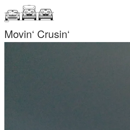
Zum
Inhalt
springen
Movin‘ Crusin‘