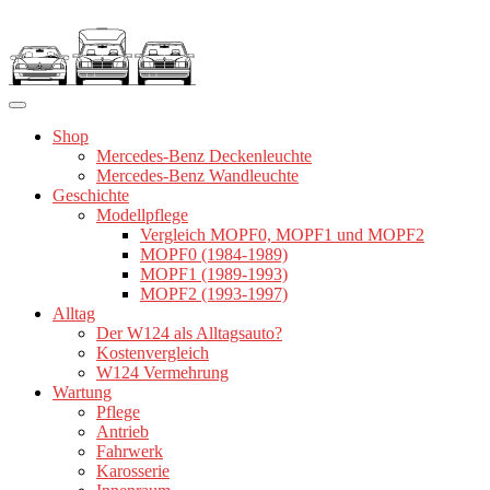
Zum
Inhalt
springen
Shop
Mercedes-Benz Deckenleuchte
Mercedes-Benz Wandleuchte
Geschichte
Modellpflege
Vergleich MOPF0, MOPF1 und MOPF2
MOPF0 (1984-1989)
MOPF1 (1989-1993)
MOPF2 (1993-1997)
Alltag
Der W124 als Alltagsauto?
Kostenvergleich
W124 Vermehrung
Wartung
Pflege
Antrieb
Fahrwerk
Karosserie