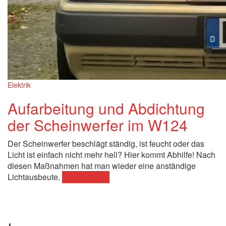
Elektrik
Aufarbeitung und Abdichtung
der Scheinwerfer im W124
Der Scheinwerfer beschlägt ständig, ist feucht oder das
Licht ist einfach nicht mehr hell? Hier kommt Abhilfe! Nach
diesen Maßnahmen hat man wieder eine anständige
Lichtausbeute.
„Aufarbeitung
weiterlesen
→
und
Abdichtung
der
Scheinwerfer