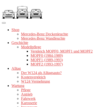
Zum
Inhalt
springen
Shop
Mercedes-Benz Deckenleuchte
Mercedes-Benz Wandleuchte
Geschichte
Modellpflege
Vergleich MOPF0, MOPF1 und MOPF2
MOPF0 (1984-1989)
MOPF1 (1989-1993)
MOPF2 (1993-1997)
Alltag
Der W124 als Alltagsauto?
Kostenvergleich
W124 Vermehrung
Wartung
Pflege
Antrieb
Fahrwerk
Karosserie