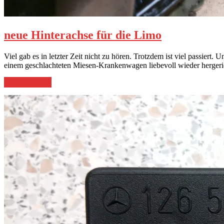
neue Hinterachse für die Limo
Viel gab es in letzter Zeit nicht zu hören. Trotzdem ist viel passi
einem geschlachteten Miesen-Krankenwagen liebevoll wieder hergeric
„neue
weiterlesen
→
Hinterachse
für
die
Limo“