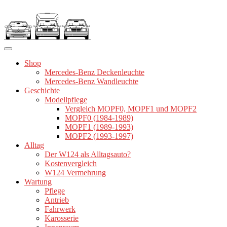
Zum
Inhalt
springen
Shop
Mercedes-Benz Deckenleuchte
Mercedes-Benz Wandleuchte
Geschichte
Modellpflege
Vergleich MOPF0, MOPF1 und MOPF2
MOPF0 (1984-1989)
MOPF1 (1989-1993)
MOPF2 (1993-1997)
Alltag
Der W124 als Alltagsauto?
Kostenvergleich
W124 Vermehrung
Wartung
Pflege
Antrieb
Fahrwerk
Karosserie