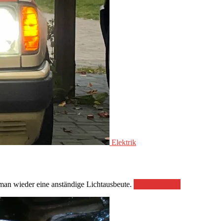
Elektrik
„Aufarbeitung
 man wieder eine anständige Lichtausbeute.
weiterlesen
→
und
Abdichtung
der
Scheinwerfer