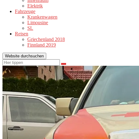
Innenraum
Elektrik
Fahrzeuge
Krankenwagen
Limousine
SL
Reisen
Griechenland 2018
Finnland 2019
Website durchsuchen
Suchen
Suchen
nach: