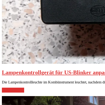
Lampenkontrollgerät für US-Blinker anpa
Die Lampenkontrollleuchte im Kombiinstrument leuchtet, nachdem d
„Lampenkontrollgerät
weiterlesen
→
für
US-
Blinker