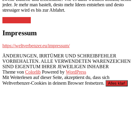
jeder. Je mehr man bastelt, desto mehr Ideen entstehen und desto
stressiger wird es bis zur Abfahrt.
„Kühlschrank,
weiterlesen
→
Batterie
und
Impressum
Essenskiste“
https://weltverbenzer.eu/impressum/
ÄNDERUNGEN, IRRTÜMER UND SCHREIBFEHLER
VORBEHALTEN. ALLE VERWENDETEN WARENZEICHEN
SIND EIGENTUM IHRER JEWEILIGEN INHABER
Theme von
Colorlib
Powered by
WordPress
Mit Weiterlesen auf dieser Seite, akzeptierst du, dass sich
Weltverbenzer-Cookies in deinem Browser festsetzen.
Alles klar!