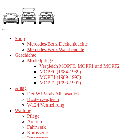
Zum
Inhalt
springen
Shop
Mercedes-Benz Deckenleuchte
Mercedes-Benz Wandleuchte
Geschichte
Modellpflege
Vergleich MOPF0, MOPF1 und MOPF2
MOPF0 (1984-1989)
MOPF1 (1989-1993)
MOPF2 (1993-1997)
Alltag
Der W124 als Alltagsauto?
Kostenvergleich
W124 Vermehrung
Wartung
Pflege
Antrieb
Fahrwerk
Karosserie