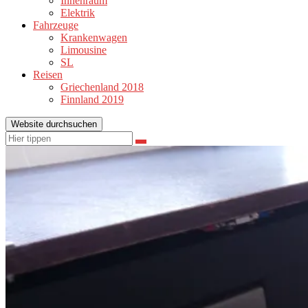
Innenraum
Elektrik
Fahrzeuge
Krankenwagen
Limousine
SL
Reisen
Griechenland 2018
Finnland 2019
Website durchsuchen
Suchen
Suchen
nach: