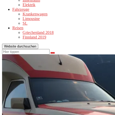
Innenraum
Elektrik
Fahrzeuge
Krankenwagen
Limousine
SL
Reisen
Griechenland 2018
Finnland 2019
Website durchsuchen
Suchen
Suchen
nach: