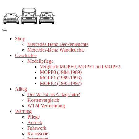
Zum
Inhalt
springen
Shop
Mercedes-Benz Deckenleuchte
Mercedes-Benz Wandleuchte
Geschichte
Modellpflege
Vergleich MOPF0, MOPF1 und MOPF2
MOPF0 (1984-1989)
MOPF1 (1989-1993)
MOPF2 (1993-1997)
Alltag
Der W124 als Alltagsauto?
Kostenvergleich
W124 Vermehrung
Wartung
Pflege
Antrieb
Fahrwerk
Karosserie