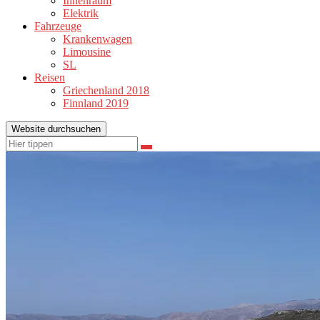
Innenraum
Elektrik
Fahrzeuge
Krankenwagen
Limousine
SL
Reisen
Griechenland 2018
Finnland 2019
Website durchsuchen
Suchen
Suchen
nach: