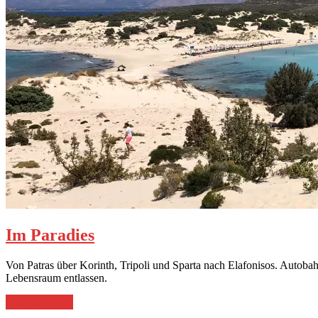
Im Paradies
Von Patras über Korinth, Tripoli und Sparta nach Elafonisos. Autobah
Lebensraum entlassen.
„Im
weiterlesen
→
Paradies“