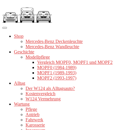
Zum
Inhalt
springen
Shop
Mercedes-Benz Deckenleuchte
Mercedes-Benz Wandleuchte
Geschichte
Modellpflege
Vergleich MOPF0, MOPF1 und MOPF2
MOPF0 (1984-1989)
MOPF1 (1989-1993)
MOPF2 (1993-1997)
Alltag
Der W124 als Alltagsauto?
Kostenvergleich
W124 Vermehrung
Wartung
Pflege
Antrieb
Fahrwerk
Karosserie