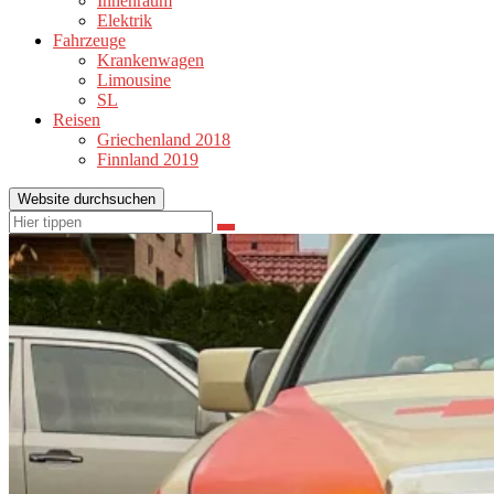
Innenraum
Elektrik
Fahrzeuge
Krankenwagen
Limousine
SL
Reisen
Griechenland 2018
Finnland 2019
Website durchsuchen
Suchen
Suchen
nach: