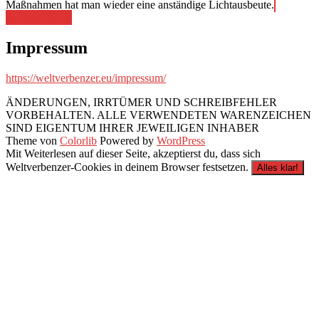
„Aufarbe
Maßnahmen hat man wieder eine anständige Lichtausbeute.
und
weiterlesen
→
Abdichtu
der
Impressum
Scheinwe
im
https://weltverbenzer.eu/impressum/
W124“
ÄNDERUNGEN, IRRTÜMER UND SCHREIBFEHLER
VORBEHALTEN. ALLE VERWENDETEN WARENZEICHEN
SIND EIGENTUM IHRER JEWEILIGEN INHABER
Theme von
Colorlib
Powered by
WordPress
Mit Weiterlesen auf dieser Seite, akzeptierst du, dass sich
Weltverbenzer-Cookies in deinem Browser festsetzen.
Alles klar!