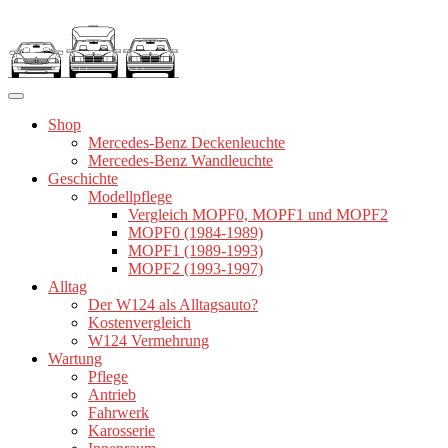
Zum
Inhalt
springen
Shop
Mercedes-Benz Deckenleuchte
Mercedes-Benz Wandleuchte
Geschichte
Modellpflege
Vergleich MOPF0, MOPF1 und MOPF2
MOPF0 (1984-1989)
MOPF1 (1989-1993)
MOPF2 (1993-1997)
Alltag
Der W124 als Alltagsauto?
Kostenvergleich
W124 Vermehrung
Wartung
Pflege
Antrieb
Fahrwerk
Karosserie