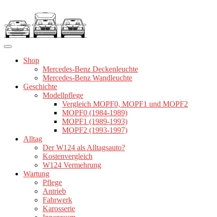
Zum
Inhalt
springen
Shop
Mercedes-Benz Deckenleuchte
Mercedes-Benz Wandleuchte
Geschichte
Modellpflege
Vergleich MOPF0, MOPF1 und MOPF2
MOPF0 (1984-1989)
MOPF1 (1989-1993)
MOPF2 (1993-1997)
Alltag
Der W124 als Alltagsauto?
Kostenvergleich
W124 Vermehrung
Wartung
Pflege
Antrieb
Fahrwerk
Karosserie