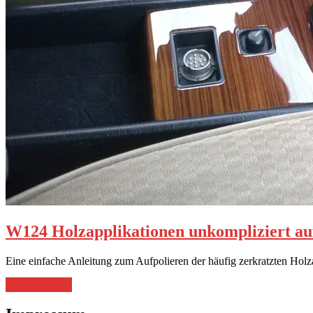
W124 Holzapplikationen unkompliziert au
Eine einfache Anleitung zum Aufpolieren der häufig zerkratzten Hol
„W124
weiterlesen
→
Holzapplikationen
unkompliziert