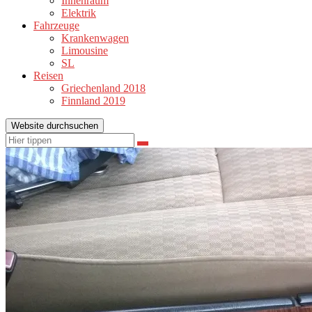
Innenraum
Elektrik
Fahrzeuge
Krankenwagen
Limousine
SL
Reisen
Griechenland 2018
Finnland 2019
Website durchsuchen
Suchen
Suchen
nach: