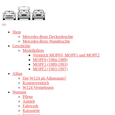
Zum
Inhalt
springen
Shop
Mercedes-Benz Deckenleuchte
Mercedes-Benz Wandleuchte
Geschichte
Modellpflege
Vergleich MOPF0, MOPF1 und MOPF2
MOPF0 (1984-1989)
MOPF1 (1989-1993)
MOPF2 (1993-1997)
Alltag
Der W124 als Alltagsauto?
Kostenvergleich
W124 Vermehrung
Wartung
Pflege
Antrieb
Fahrwerk
Karosserie