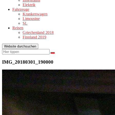
Innenraum
Elektrik
Fahrzeuge
Krankenwagen
Limousine
SL
Reisen
Griechenland 2018
Finnland 2019
Website durchsuchen
Suchen
Suchen
nach:
IMG_20180301_190000