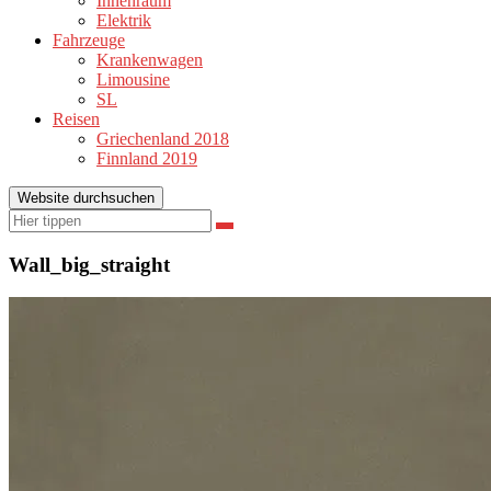
Innenraum
Elektrik
Fahrzeuge
Krankenwagen
Limousine
SL
Reisen
Griechenland 2018
Finnland 2019
Website durchsuchen
Suchen
Suchen
nach:
Wall_big_straight