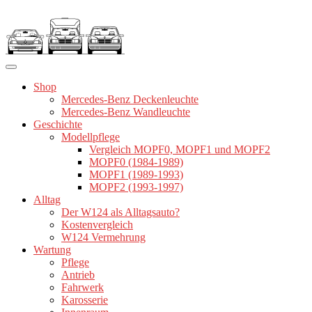
Zum
Inhalt
springen
Shop
Mercedes-Benz Deckenleuchte
Mercedes-Benz Wandleuchte
Geschichte
Modellpflege
Vergleich MOPF0, MOPF1 und MOPF2
MOPF0 (1984-1989)
MOPF1 (1989-1993)
MOPF2 (1993-1997)
Alltag
Der W124 als Alltagsauto?
Kostenvergleich
W124 Vermehrung
Wartung
Pflege
Antrieb
Fahrwerk
Karosserie