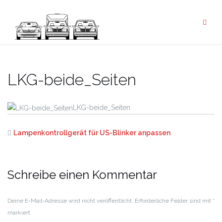
Zum
Inhalt
springen
LKG-beide_Seiten
LKG-beide_Seiten
Lampenkontrollgerät für US-Blinker anpassen
Schreibe einen Kommentar
Deine E-Mail-Adresse wird nicht veröffentlicht.
Erforderliche Felder sind mit
*
markiert