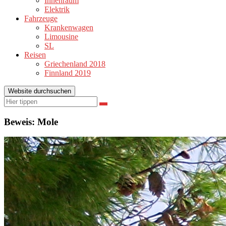
Innenraum
Elektrik
Fahrzeuge
Krankenwagen
Limousine
SL
Reisen
Griechenland 2018
Finnland 2019
Website durchsuchen
Suchen
Suchen
nach:
Beweis: Mole