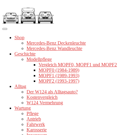
Zum
Inhalt
springen
Shop
Mercedes-Benz Deckenleuchte
Mercedes-Benz Wandleuchte
Geschichte
Modellpflege
Vergleich MOPF0, MOPF1 und MOPF2
MOPF0 (1984-1989)
MOPF1 (1989-1993)
MOPF2 (1993-1997)
Alltag
Der W124 als Alltagsauto?
Kostenvergleich
W124 Vermehrung
Wartung
Pflege
Antrieb
Fahrwerk
Karosserie