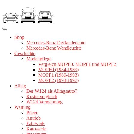
Zum
Inhalt
springen
Shop
Mercedes-Benz Deckenleuchte
Mercedes-Benz Wandleuchte
Geschichte
Modellpflege
Vergleich MOPF0, MOPF1 und MOPF2
MOPF0 (1984-1989)
MOPF1 (1989-1993)
MOPF2 (1993-1997)
Alltag
Der W124 als Alltagsauto?
Kostenvergleich
W124 Vermehrung
Wartung
Pflege
Antrieb
Fahrwerk
Karosserie