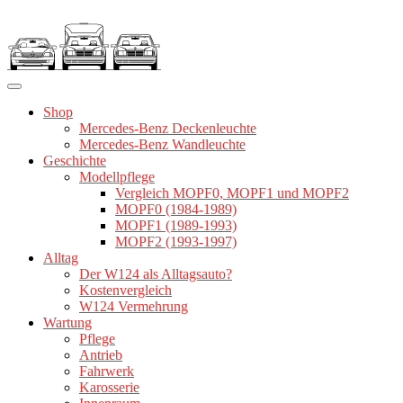
Zum
Inhalt
springen
Shop
Mercedes-Benz Deckenleuchte
Mercedes-Benz Wandleuchte
Geschichte
Modellpflege
Vergleich MOPF0, MOPF1 und MOPF2
MOPF0 (1984-1989)
MOPF1 (1989-1993)
MOPF2 (1993-1997)
Alltag
Der W124 als Alltagsauto?
Kostenvergleich
W124 Vermehrung
Wartung
Pflege
Antrieb
Fahrwerk
Karosserie