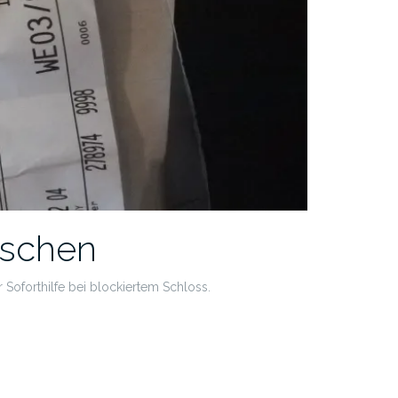
uschen
 Soforthilfe bei blockiertem Schloss.