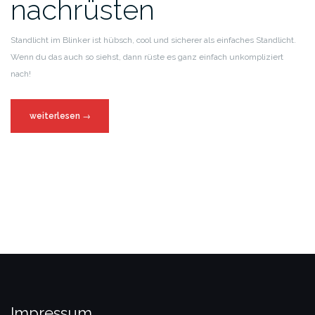
nachrüsten
Standlicht im Blinker ist hübsch, cool und sicherer als einfaches Standlicht.
Wenn du das auch so siehst, dann rüste es ganz einfach unkompliziert
nach!
weiterlesen
→
Impressum