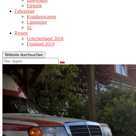
Innenraum
Elektrik
Fahrzeuge
Krankenwagen
Limousine
SL
Reisen
Griechenland 2018
Finnland 2019
Website durchsuchen
Suchen
Suchen
nach: