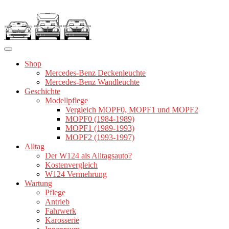
Zum
Inhalt
springen
Shop
Mercedes-Benz Deckenleuchte
Mercedes-Benz Wandleuchte
Geschichte
Modellpflege
Vergleich MOPF0, MOPF1 und MOPF2
MOPF0 (1984-1989)
MOPF1 (1989-1993)
MOPF2 (1993-1997)
Alltag
Der W124 als Alltagsauto?
Kostenvergleich
W124 Vermehrung
Wartung
Pflege
Antrieb
Fahrwerk
Karosserie