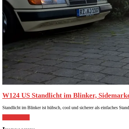
W124 US Standlicht im Blinker, Sidemark
Standlicht im Blinker ist hübsch, cool und sicherer als einfaches Stan
„W124
weiterlesen
→
US
Standlicht