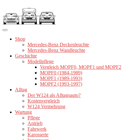
Zum
Inhalt
springen
Shop
Mercedes-Benz Deckenleuchte
Mercedes-Benz Wandleuchte
Geschichte
Modellpflege
Vergleich MOPF0, MOPF1 und MOPF2
MOPF0 (1984-1989)
MOPF1 (1989-1993)
MOPF2 (1993-1997)
Alltag
Der W124 als Alltagsauto?
Kostenvergleich
W124 Vermehrung
Wartung
Pflege
Antrieb
Fahrwerk
Karosserie