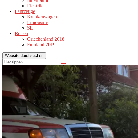
Innenraum
Elektrik
Fahrzeuge
Krankenwagen
Limousine
SL
Reisen
Griechenland 2018
Finnland 2019
Website durchsuchen
Suchen
Suchen
nach: