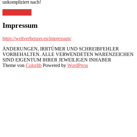
unkompliziert nach!
„W124
weiterlesen
→
US
Standlicht
Impressum
im
Blinker,
https://weltverbenzer.eu/impressum/
Sidemarkers
nachrüsten“
ÄNDERUNGEN, IRRTÜMER UND SCHREIBFEHLER
VORBEHALTEN. ALLE VERWENDETEN WARENZEICHEN
SIND EIGENTUM IHRER JEWEILIGEN INHABER
Theme von
Colorlib
Powered by
WordPress