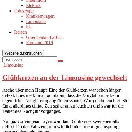
Innenraum
Elektrik
Fahrzeuge
Krankenwagen
Limousine
SL
Reisen
Griechenland 2018
Finnland 2019
Website durchsuchen
Suchen
Suchen
nach:
Limousine
Glühkerzen an der Limousine gewechselt
Asche über mein Haupt. Eine der Glühkerzen war schon länger
defekt. Dies merkt man gut daran, dass die Vorglühlampe beim
eigentlichen Vorglühvorgang (interessantes Wort) nicht leuchtet. Sie
fängt allerdings einige Zeit später an zu leuchten und zwar für die
Dauer des Nachglühvorganges.
Nun ja, vor ein paar Tagen war dann Glühkerze zwei ebenfalls
defekt. Da das Fahrzeug nun wirklich nicht mehr gut ansprang,
musste gehandelt werden.