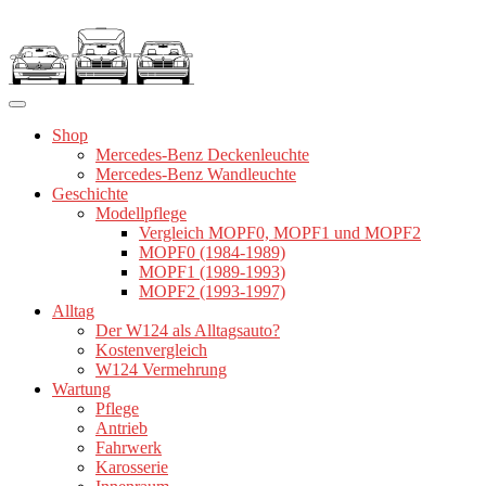
Zum
Inhalt
springen
Shop
Mercedes-Benz Deckenleuchte
Mercedes-Benz Wandleuchte
Geschichte
Modellpflege
Vergleich MOPF0, MOPF1 und MOPF2
MOPF0 (1984-1989)
MOPF1 (1989-1993)
MOPF2 (1993-1997)
Alltag
Der W124 als Alltagsauto?
Kostenvergleich
W124 Vermehrung
Wartung
Pflege
Antrieb
Fahrwerk
Karosserie