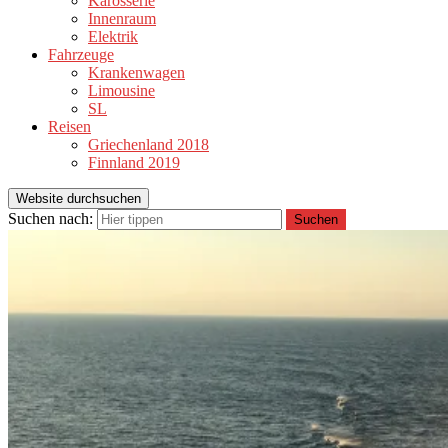
Karosserie
Innenraum
Elektrik
Fahrzeuge
Krankenwagen
Limousine
SL
Reisen
Griechenland 2018
Finnland 2019
Website durchsuchen
Suchen nach:
Suchen