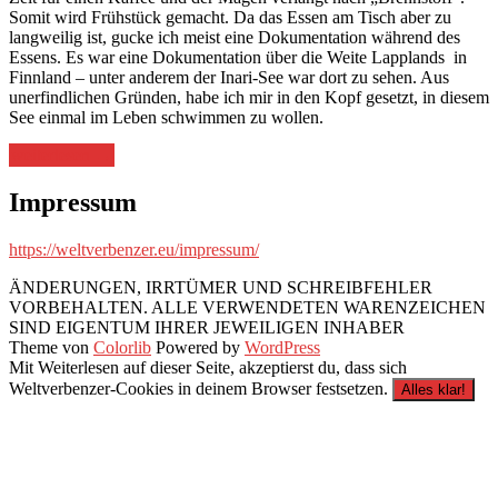
Somit wird Frühstück gemacht. Da das Essen am Tisch aber zu
langweilig ist, gucke ich meist eine Dokumentation während des
Essens. Es war eine Dokumentation über die Weite Lapplands in
Finnland – unter anderem der Inari-See war dort zu sehen. Aus
unerfindlichen Gründen, habe ich mir in den Kopf gesetzt, in diesem
See einmal im Leben schwimmen zu wollen.
„Roadtrip
weiterlesen
→
Finnland
2019“
Impressum
https://weltverbenzer.eu/impressum/
ÄNDERUNGEN, IRRTÜMER UND SCHREIBFEHLER
VORBEHALTEN. ALLE VERWENDETEN WARENZEICHEN
SIND EIGENTUM IHRER JEWEILIGEN INHABER
Theme von
Colorlib
Powered by
WordPress
Mit Weiterlesen auf dieser Seite, akzeptierst du, dass sich
Weltverbenzer-Cookies in deinem Browser festsetzen.
Alles klar!