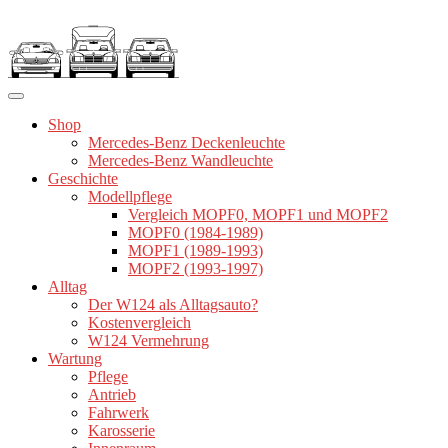
Zum
Inhalt
springen
Shop
Mercedes-Benz Deckenleuchte
Mercedes-Benz Wandleuchte
Geschichte
Modellpflege
Vergleich MOPF0, MOPF1 und MOPF2
MOPF0 (1984-1989)
MOPF1 (1989-1993)
MOPF2 (1993-1997)
Alltag
Der W124 als Alltagsauto?
Kostenvergleich
W124 Vermehrung
Wartung
Pflege
Antrieb
Fahrwerk
Karosserie